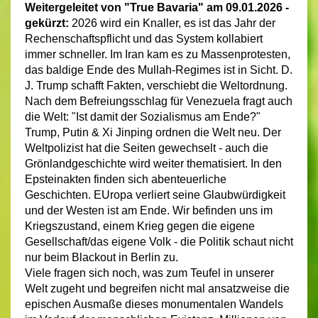
Weitergeleitet von "True Bavaria" am 09.01.2026 -
gekürzt:
2026 wird ein Knaller, es ist das Jahr der
Rechenschaftspflicht und das System kollabiert
immer schneller. Im Iran kam es zu Massenprotesten,
das baldige Ende des Mullah-Regimes ist in Sicht. D.
J. Trump schafft Fakten, verschiebt die Weltordnung.
Nach dem Befreiungsschlag für Venezuela fragt auch
die Welt: "Ist damit der Sozialismus am Ende?"
Trump, Putin & Xi Jinping ordnen die Welt neu. Der
Weltpolizist hat die Seiten gewechselt - auch die
Grönlandgeschichte wird weiter thematisiert. In den
Epsteinakten finden sich abenteuerliche
Geschichten. EUropa verliert seine Glaubwürdigkeit
und der Westen ist am Ende. Wir befinden uns im
Kriegszustand, einem Krieg gegen die eigene
Gesellschaft/das eigene Volk - die Politik schaut nicht
nur beim Blackout in Berlin zu.
Viele fragen sich noch, was zum Teufel in unserer
Welt zugeht und begreifen nicht mal ansatzweise die
epischen Ausmaße dieses monumentalen Wandels