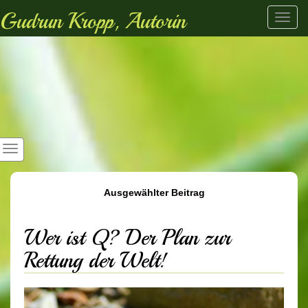
Gudrun Kropp, Autorin
Toggl
navig
Ausgewählter Beitrag
Wer ist Q? Der Plan zur
Rettung der Welt!