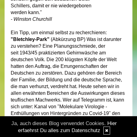
Schillers, damit er nie wiedergeboren
werden kann."
- Winston Churchill
Ein Tipp, um einmal selbst zu recherchieren:
"Bletchley-Park"
(Abkürzung BP) Was ist darunter
zu verstehen? Eine Planungsschmiede, der
seit 1943/45 praktizierten Gehirnwäsche am
deutschen Volk. Die 200 klügsten Köpfe der Welt
hatten den Auftrag, die Errungenschaften der
Deutschen zu zerstören. Dazu gehören der Bereich
der Familie, der Bildung und die deutsche Sprache,
die man verhunzt, verdreht hat. Heute sehen wir in
allen erwähnten Bereichen die Auswirkungen dieses
teuflischen Machwerks. Wer auf Telegramm ist, kann
sich unter: Kanal von "Molekulare Virologie -
Enthüllungen von Hintergründen zu Covid-19" den
höchst interessanten Vortrag einer mutigen
Ja, auch dieses Blog verwendet Cookies.
Hier
Frau anhören, die diesen Plan der praktizierten
erfaehrst Du alles zum Datenschutz
✖
Gehirnwäsche am deutschen Volk näher erläutert.