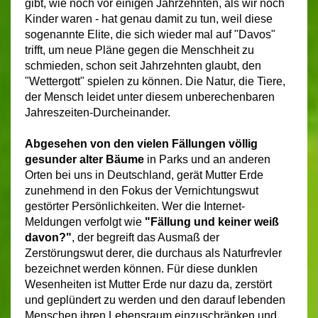
gibt, wie noch vor einigen Jahrzehnten, als wir noch
Kinder waren - hat genau damit zu tun, weil diese
sogenannte Elite, die sich wieder mal auf "Davos"
trifft, um neue Pläne gegen die Menschheit zu
schmieden, schon seit Jahrzehnten glaubt, den
"Wettergott" spielen zu können. Die Natur, die Tiere,
der Mensch leidet unter diesem unberechenbaren
Jahreszeiten-Durcheinander.
Abgesehen von den vielen Fällungen völlig
gesunder alter Bäume
in Parks und an anderen
Orten bei uns in Deutschland, gerät Mutter Erde
zunehmend in den Fokus der Vernichtungswut
gestörter Persönlichkeiten. Wer die Internet-
Meldungen verfolgt wie
"Fällung und keiner weiß
davon?"
, der begreift das Ausmaß der
Zerstörungswut derer, die durchaus als Naturfrevler
bezeichnet werden können. Für diese dunklen
Wesenheiten ist Mutter Erde nur dazu da, zerstört
und geplündert zu werden und den darauf lebenden
Menschen ihren Lebensraum einzuschränken und