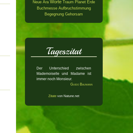
Worte
Neue Ära
Traum
Planet Erde
Buchmesse
Aufbruchstimmung
Begegnung
Gehorsam
Tageszitat
Der Unterschied zwischen
Mademoiselle und Madame ist
immer noch Monsieur.
Guido Baumann
Zitate
von Natune.net