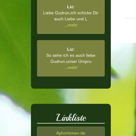
Liz:
Liebe Gudrun,ich schicke Dir
auch Liebe und L
...
mehr
Liz:
So sehe ich es auch liebe
Gudrun,unser Urspru
...
mehr
Linkliste
Aphorismen.de