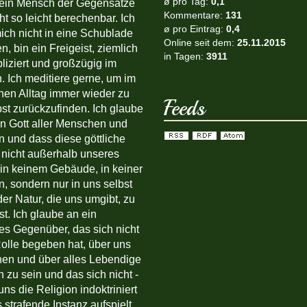
ø pro Tag:
0,1
 ein Mensch der Gegensätze
Kommentare:
131
ht so leicht berechenbar. Ich
ø pro Eintrag:
0,4
ich nicht in eine Schublade
Online seit dem:
25.11.2015
, bin ein Freigeist, ziemlich
in Tagen:
3911
iziert und großzügig im
 Ich meditiere gerne, um im
hen Alltag immer wieder zu
Feeds
bst zurückzufinden. Ich glaube
n Gott aller Menschen und
n und dass diese göttliche
 nicht außerhalb unseres
 in keinem Gebäude, in keiner
n, sondern nur in uns selbst
der Natur, die uns umgibt, zu
ist. Ich glaube an ein
hes Gegenüber, das sich nicht
Rolle begeben hat, über uns
en und über alles Lebendige
 zu sein und das sich nicht -
uns die Religion indoktriniert
s strafende Instanz aufspielt.