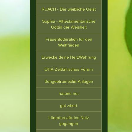
RUACH - Der weibliche Geist
Sophia - Alttestamentarische
Göttin der Weisheit
Frauenföderation für den
Weltfrieden
Erwecke deine HerzWährung
OHA-Zeitkritisches Forum
Bungeetrampolin-Anlagen
natune.net
gut zitiert
LIteraturcafe-Ins Netz
gegangen