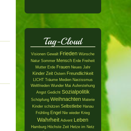
Tag-Cloud
Frieden
Visionen
Gewalt
Wünsche
Mensch
Natur
Sommer
Erde
Freiheit
Frauen
Mutter Erde
Neues Jahr
Kinder
Zeit
Freundlichkeit
Ostern
LICHT
Träume
Medien
Narzissmus
Weltfrieden
Wunder
Mai
Auferstehung
Sozialpolitik
Angst
Gedicht
Weihnachten
Schöpfung
Materie
Selbstliebe
Kinder schützen
Hanau
Engel
Frühling
Nie wieder Krieg
Wahrheit
Leben
Advent
Hamburg
Höchste Zeit
Hetze im Netz