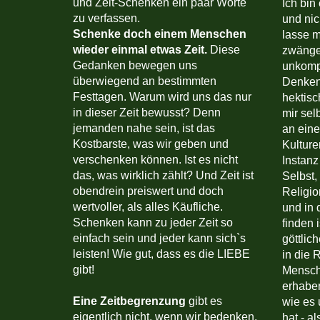
und Zeit-Schenken ein paar Worte
Ich bin
zu verfassen.
und nic
Schenke doch einem Menschen
lasse m
wieder einmal etwas Zeit.
Diese
zwängen
Gedanken bewegen uns
unkompl
überwiegend an bestimmten
Denken.
Festtagen. Warum wird uns das nur
hektisc
in dieser Zeit bewusst? Denn
mir sel
jemanden nahe sein, ist das
an eine
Kostbarste, was wir geben und
Kulture
verschenken können. Ist es nicht
Instanz
das, was wirklich zählt? Und Zeit ist
Selbst,
obendrein preiswert und doch
Religio
wertvoller, als alles Käufliche.
und in 
Schenken kann zu jeder Zeit so
finden 
einfach sein und jeder kann sich`s
göttlic
leisten! Wie gut, dass es die LIEBE
in die 
gibt!
Mensch
erhaben
Eine Zeitbegrenzung
gibt es
wie es 
eigentlich nicht, wenn wir bedenken,
hat - al