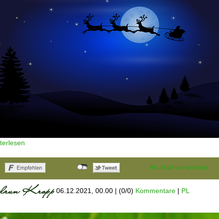
terlesen
Als Mail versenden
06.12.2021, 00.00
|
(0/0)
Kommentare
|
PL