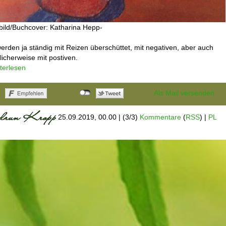
lbild/Buchcover: Katharina Hepp-
erden ja ständig mit Reizen überschüttet, mit negativen, aber auch
licherweise mit postiven.
terlesen
Als Mail versenden
25.09.2019, 00.00
|
(3/3)
Kommentare
(
RSS
) |
PL