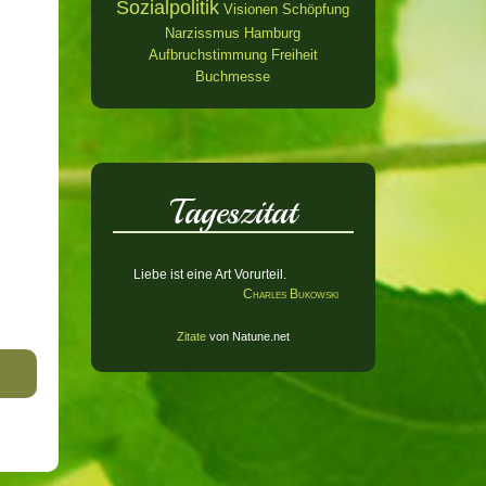
Sozialpolitik
Visionen
Schöpfung
Narzissmus
Hamburg
Aufbruchstimmung
Freiheit
Buchmesse
Tageszitat
Liebe ist eine Art Vorurteil.
Charles Bukowski
Zitate
von Natune.net