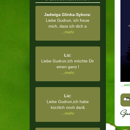
Jadwiga Glinka-Sykora:
Liebe Gudrun, ich freue
mich, dass ich dich a
...
mehr
Liz:
Liebe Gudrun,ich möchte Dir
einen ganz l
...
mehr
...
wei
Liz:
Liebe Gudrun,ich habe
kürzlich noch dar&
...
mehr