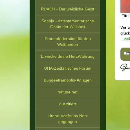
RUACH - Der weibliche Geist
-Tite
Sophia - Alttestamentarische
Göttin der Weisheit
Wir w
glück
Frauenföderation für den
...
wei
Weltfrieden
Erwecke deine HerzWährung
OHA-Zeitkritisches Forum
Bungeetrampolin-Anlagen
natune.net
gut zitiert
LIteraturcafe-Ins Netz
gegangen