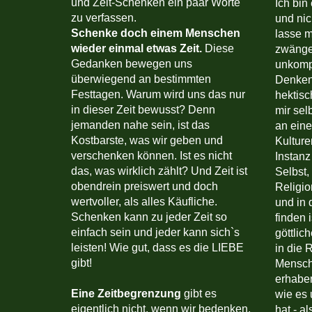
und Zeit-Schenken ein paar Worte
Ich bin
zu verfassen.
und nic
Schenke doch einem Menschen
lasse m
wieder einmal etwas Zeit.
Diese
zwängen
Gedanken bewegen uns
unkompl
überwiegend an bestimmten
Denken.
Festtagen. Warum wird uns das nur
hektisc
in dieser Zeit bewusst? Denn
mir sel
jemanden nahe sein, ist das
an eine
Kostbarste, was wir geben und
Kulture
verschenken können. Ist es nicht
Instanz
das, was wirklich zählt? Und Zeit ist
Selbst,
obendrein preiswert und doch
Religio
wertvoller, als alles Käufliche.
und in 
Schenken kann zu jeder Zeit so
finden 
einfach sein und jeder kann sich`s
göttlic
leisten! Wie gut, dass es die LIEBE
in die 
gibt!
Mensch
erhaben
Eine Zeitbegrenzung
gibt es
wie es 
eigentlich nicht, wenn wir bedenken,
hat - al