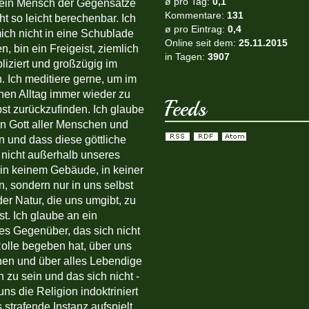
ø pro Tag:
0,1
 ein Mensch der Gegensätze
Kommentare:
131
ht so leicht berechenbar. Ich
ø pro Eintrag:
0,4
ich nicht in eine Schublade
Online seit dem:
25.11.2015
, bin ein Freigeist, ziemlich
in Tagen:
3907
iziert und großzügig im
 Ich meditiere gerne, um im
hen Alltag immer wieder zu
Feeds
bst zurückzufinden. Ich glaube
n Gott aller Menschen und
n und dass diese göttliche
 nicht außerhalb unseres
 in keinem Gebäude, in keiner
n, sondern nur in uns selbst
der Natur, die uns umgibt, zu
ist. Ich glaube an ein
hes Gegenüber, das sich nicht
Rolle begeben hat, über uns
en und über alles Lebendige
 zu sein und das sich nicht -
uns die Religion indoktriniert
s strafende Instanz aufspielt.