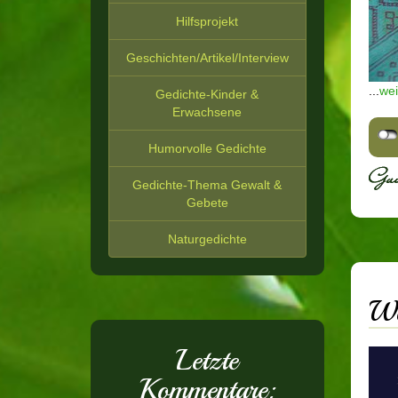
Hilfsprojekt
Geschichten/Artikel/Interview
...
wei
Gedichte-Kinder &
Erwachsene
Humorvolle Gedichte
Gedichte-Thema Gewalt &
Gebete
Naturgedichte
Wo
Letzte
Kommentare: