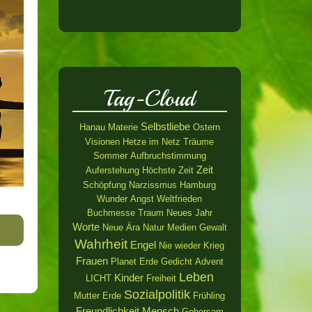
Tag-Cloud
Selbstliebe
Hanau
Materie
Ostern
Visionen
Hetze im Netz
Träume
Sommer
Aufbruchstimmung
Zeit
Auferstehung
Höchste Zeit
Schöpfung
Narzissmus
Hamburg
Wunder
Angst
Weltfrieden
Buchmesse
Traum
Neues Jahr
Worte
Neue Ära
Natur
Medien
Gewalt
Wahrheit
Engel
Nie wieder Krieg
Frauen
Planet Erde
Gedicht
Advent
Leben
Kinder
LICHT
Freiheit
Sozialpolitik
Mutter Erde
Frühling
Freundlichkeit
Mensch
Gehorsam