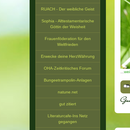
RUACH - Der weibliche Geist
Sophia - Alttestamentarische
Göttin der Weisheit
Frauenföderation für den
Weltfrieden
Erwecke deine HerzWährung
OHA-Zeitkritisches Forum
...
wei
Bungeetrampolin-Anlagen
natune.net
gut zitiert
LIteraturcafe-Ins Netz
gegangen