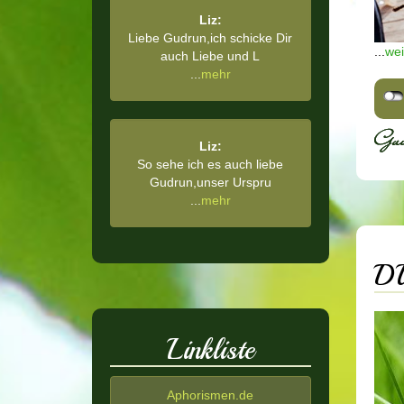
Liz:
Liebe Gudrun,ich schicke Dir
...
wei
auch Liebe und L
...
mehr
Liz:
So sehe ich es auch liebe
Gudrun,unser Urspru
...
mehr
DU
Linkliste
Aphorismen.de