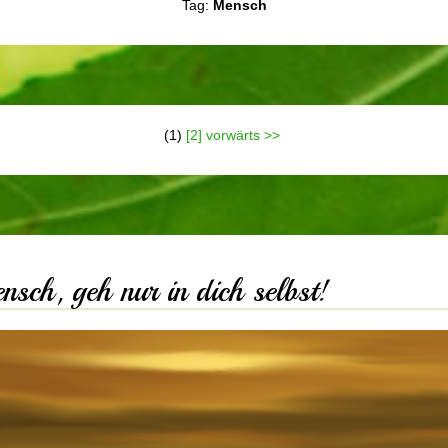
Tag:
Mensch
(1)
[2]
vorwärts >>
nsch, geh nur in dich selbst!