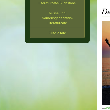
Literaturcafe-Buchstabe
De
Nüsse und
Namensgedächtnis-
Literaturcafé
Gute Zitate
...
wei