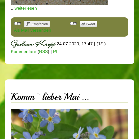
...
weiterlesen
Als Mail versenden
24.07.2020, 17.47
|
(1/1)
Kommentare
(
RSS
) |
PL
Komm` lieber Mai ...