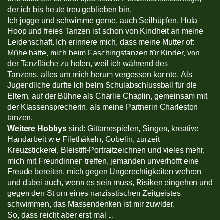
der ich bis heute treu geblieben bin.
Ich jogge und schwimme gerne, auch Seilhüpfen, Hula
Hoop und freies Tanzen ist schon von Kindheit an meine
Leidenschaft. Ich erinnere mich, dass meine Mutter oft
Mühe hatte, mich beim Faschingstanzen für Kinder, von
der Tanzfläche zu holen, weil ich während des
Tanzens, alles um mich herum vergessen konnte. Als
Jugendliche durfte ich beim Schulabschlussball für die
Eltern, auf der Bühne als Charlie Chaplin, gemeinsam mit
der Klassensprecherin, als meine Partnerin Charleston
tanzen.
Weitere Hobbys
sind: Gittarrespielen, Singen, kreative
Handarbeit wie Filethäkeln, Gobelin, zurzeit
Kreuzstickerei, Bleistift-Portraitzeichnen und vieles mehr,
mich mit Freundinnen treffen, jemanden unverhofft eine
Freude bereiten, mich gegen Ungerechtigkeiten wehren
und dabei auch, wenn es sein muss, Risiken eingehen und
gegen den Strom eines narzisstischen Zeitgeistes
schwimmen, das Massendenken ist mir zuwider.
So, dass reicht aber erst mal ...