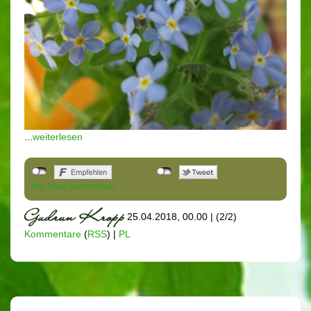
...
weiterlesen
Als Mail versenden
25.04.2018, 00.00
|
(2/2)
Kommentare
(
RSS
) |
PL