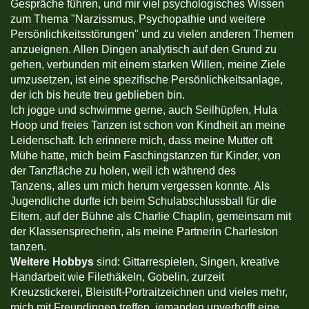
Gespräche führen, und mir viel psychologisches Wissen
zum Thema "Narzissmus, Psychopathie und weitere
Persönlichkeitsstörungen" und zu vielen anderen Themen
anzueignen. Allen Dingen analytisch auf den Grund zu
gehen, verbunden mit einem starken Willen, meine Ziele
umzusetzen, ist eine spezifische Persönlichkeitsanlage,
der ich bis heute treu geblieben bin.
Ich jogge und schwimme gerne, auch Seilhüpfen, Hula
Hoop und freies Tanzen ist schon von Kindheit an meine
Leidenschaft. Ich erinnere mich, dass meine Mutter oft
Mühe hatte, mich beim Faschingstanzen für Kinder, von
der Tanzfläche zu holen, weil ich während des
Tanzens, alles um mich herum vergessen konnte. Als
Jugendliche durfte ich beim Schulabschlussball für die
Eltern, auf der Bühne als Charlie Chaplin, gemeinsam mit
der Klassensprecherin, als meine Partnerin Charleston
tanzen.
Weitere Hobbys
sind: Gittarrespielen, Singen, kreative
Handarbeit wie Filethäkeln, Gobelin, zurzeit
Kreuzstickerei, Bleistift-Portraitzeichnen und vieles mehr,
mich mit Freundinnen treffen, jemanden unverhofft eine