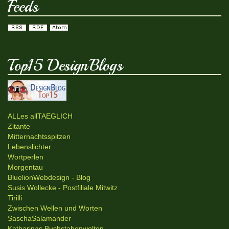
Feeds
Top15 DesignBlogs
ALLes allTAEGLICH
Zitante
Mitternachtsspitzen
Lebenslichter
Wortperlen
Morgentau
BluelionWebdesign - Blog
Susis Wollecke - Postfiliale Mitwitz
Tirilli
Zwischen Wellen und Worten
SaschaSalamander
Katharinas Buchstabenwelten