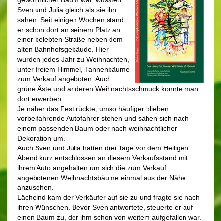
gewöhnlicher Baum war, wussten
Sven und Julia gleich als sie ihn
sahen. Seit einigen Wochen stand
er schon dort an seinem Platz an
einer belebten Straße neben dem
alten Bahnhofsgebäude. Hier
wurden jedes Jahr zu Weihnachten,
unter freiem Himmel, Tannenbäume
zum Verkauf angeboten. Auch
grüne Äste und anderen Weihnachtsschmuck konnte man
dort erwerben.
Je näher das Fest rückte, umso häufiger blieben
vorbeifahrende Autofahrer stehen und sahen sich nach
einem passenden Baum oder nach weihnachtlicher
Dekoration um.
Auch Sven und Julia hatten drei Tage vor dem Heiligen
Abend kurz entschlossen an diesem Verkaufsstand mit
ihrem Auto angehalten um sich die zum Verkauf
angebotenen Weihnachtsbäume einmal aus der Nähe
anzusehen.
Lächelnd kam der Verkäufer auf sie zu und fragte sie nach
ihren Wünschen. Bevor Sven antwortete, steuerte er auf
einen Baum zu, der ihm schon von weitem aufgefallen war.