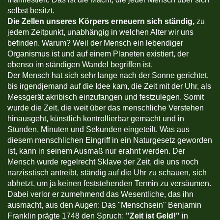
selbst besitzt.
Die Zellen unseres Körpers erneuern sich ständig,
zu
jedem Zeitpunkt, unabhängig in welchen Alter wir uns
befinden. Warum? Weil der Mensch ein lebendiger
Organismus ist und auf einem Planeten existiert, der
ebenso im ständigen Wandel begriffen ist.
Der Mensch hat sich sehr lange nach der Sonne gerichtet,
bis irgendjemand auf die Idee kam, die Zeit mit der Uhr, als
Messgerät akribisch einzufangen und festzulegen. Somit
wurde die Zeit, die weit über das menschliche Verstehen
hinausgeht, künstlich kontrollierbar gemacht und in
Stunden, Minuten und Sekunden eingeteilt. Was aus
diesem menschlichen Eingriff in ein Naturgesetz geworden
ist, kann in seinem Ausmaß nur erahnt werden. Der
Mensch wurde regelrecht Sklave der Zeit, die uns noch
narzisstisch antreibt, ständig auf die Uhr zu schauen, sich
abhetzt, um ja keinen feststehenden Termin zu versäumen.
Dabei verlor er zumehmend das Wesentliche, das ihn
ausmacht, aus den Augen: Das "Menschsein" Benjamin
Franklin prägte 1748 den Spruch:
"Zeit ist Geld!"
in