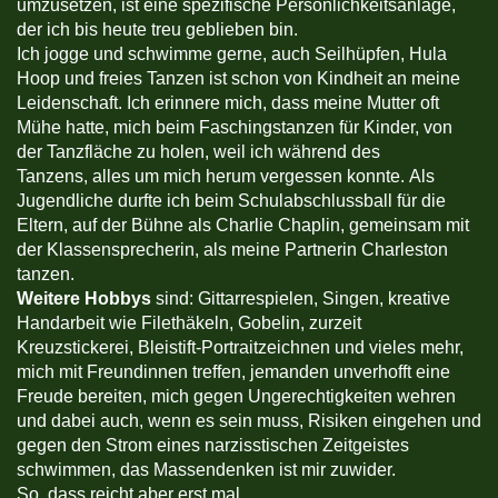
umzusetzen, ist eine spezifische Persönlichkeitsanlage,
der ich bis heute treu geblieben bin.
Ich jogge und schwimme gerne, auch Seilhüpfen, Hula
Hoop und freies Tanzen ist schon von Kindheit an meine
Leidenschaft. Ich erinnere mich, dass meine Mutter oft
Mühe hatte, mich beim Faschingstanzen für Kinder, von
der Tanzfläche zu holen, weil ich während des
Tanzens, alles um mich herum vergessen konnte. Als
Jugendliche durfte ich beim Schulabschlussball für die
Eltern, auf der Bühne als Charlie Chaplin, gemeinsam mit
der Klassensprecherin, als meine Partnerin Charleston
tanzen.
Weitere Hobbys
sind: Gittarrespielen, Singen, kreative
Handarbeit wie Filethäkeln, Gobelin, zurzeit
Kreuzstickerei, Bleistift-Portraitzeichnen und vieles mehr,
mich mit Freundinnen treffen, jemanden unverhofft eine
Freude bereiten, mich gegen Ungerechtigkeiten wehren
und dabei auch, wenn es sein muss, Risiken eingehen und
gegen den Strom eines narzisstischen Zeitgeistes
schwimmen, das Massendenken ist mir zuwider.
So, dass reicht aber erst mal ...