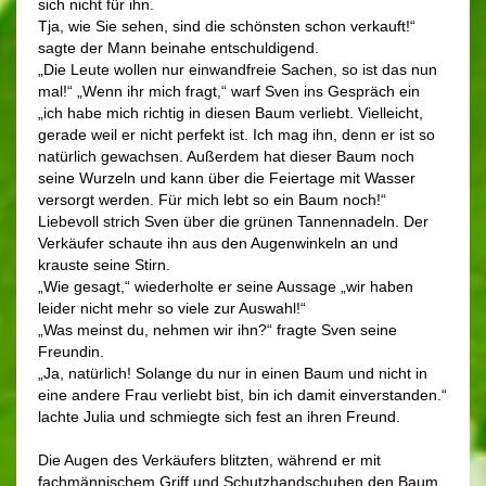
sich nicht für ihn.
Tja, wie Sie sehen, sind die schönsten schon verkauft!“
sagte der Mann beinahe entschuldigend.
„Die Leute wollen nur einwandfreie Sachen, so ist das nun
mal!“ „Wenn ihr mich fragt,“ warf Sven ins Gespräch ein
„ich habe mich richtig in diesen Baum verliebt. Vielleicht,
gerade weil er nicht perfekt ist. Ich mag ihn, denn er ist so
natürlich gewachsen. Außerdem hat dieser Baum noch
seine Wurzeln und kann über die Feiertage mit Wasser
versorgt werden. Für mich lebt so ein Baum noch!“
Liebevoll strich Sven über die grünen Tannennadeln. Der
Verkäufer schaute ihn aus den Augenwinkeln an und
krauste seine Stirn.
„Wie gesagt,“ wiederholte er seine Aussage „wir haben
leider nicht mehr so viele zur Auswahl!“
„Was meinst du, nehmen wir ihn?“ fragte Sven seine
Freundin.
„Ja, natürlich! Solange du nur in einen Baum und nicht in
eine andere Frau verliebt bist, bin ich damit einverstanden.“
lachte Julia und schmiegte sich fest an ihren Freund.
Die Augen des Verkäufers blitzten, während er mit
fachmännischem Griff und Schutzhandschuhen den Baum