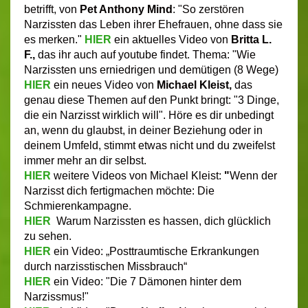
betrifft, von
Pet Anth
ony Mind
: "So zerstören
Narzissten das Leben ihrer Ehefrauen, ohne dass sie
es merken."
HIER
ein aktuelles Video von
Britta L.
F.,
das ihr auch auf youtube findet. Thema: "Wie
Narzissten uns erniedrigen und demütigen (8 Wege)
HIER
ein neues Video von
Michael Kleist,
das
genau diese Themen auf den Punkt bringt:
"3 Dinge,
die ein Narzisst wirklich will".
Höre es dir unbedingt
an, wenn du glaubst, in deiner Beziehung oder in
deinem Umfeld, stimmt etwas nicht und du zweifelst
immer mehr an dir selbst.
HIER
weitere Videos von Michael Kleist:
"
Wenn der
Narzisst dich fertigmachen möchte: Die
Schmierenkampagne.
HIER
Warum Narzissten es hassen, dich glücklich
zu sehen.
HIER
ein Video: „Posttraumtische Erkrankungen
durch narzisstischen Missbrauch“
HIER
ein Video: "Die 7 Dämonen hinter dem
Narzissmus!"