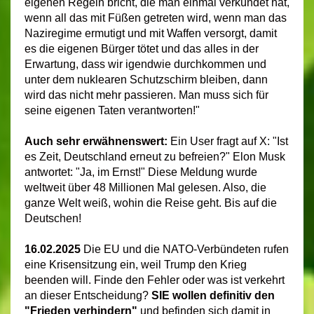
eigenen Regeln bricht, die man einmal verkündet hat,
wenn all das mit Füßen getreten wird, wenn man das
Naziregime ermutigt und mit Waffen versorgt, damit
es die eigenen Bürger tötet und das alles in der
Erwartung, dass wir igendwie durchkommen und
unter dem nuklearen Schutzschirm bleiben, dann
wird das nicht mehr passieren. Man muss sich für
seine eigenen Taten verantworten!"
Auch sehr erwähnenswert:
Ein User fragt auf X: "Ist
es Zeit, Deutschland erneut zu befreien?" Elon Musk
antwortet: "Ja, im Ernst!" Diese Meldung wurde
weltweit über 48 Millionen Mal gelesen. Also, die
ganze Welt weiß, wohin die Reise geht. Bis auf die
Deutschen!
16.02.2025
Die EU und die NATO-Verbündeten rufen
eine Krisensitzung ein, weil Trump den Krieg
beenden will. Finde den Fehler oder was ist verkehrt
an dieser Entscheidung?
SIE wollen definitiv den
"Frieden verhindern"
und befinden sich damit in