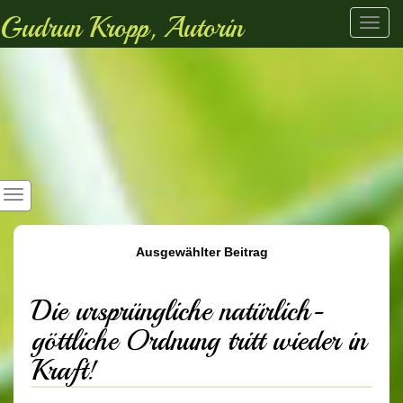
Gudrun Kropp, Autorin
Toggl
navig
Ausgewählter Beitrag
Die ursprüngliche natürlich-
göttliche Ordnung tritt wieder in
Kraft!