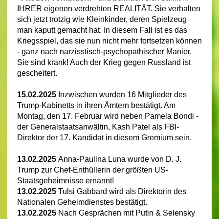
IHRER eigenen verdrehten REALITÄT. Sie verhalten
sich jetzt trotzig wie Kleinkinder, deren Spielzeug
man kaputt gemacht hat. In diesem Fall ist es das
Kriegsspiel, das sie nun nicht mehr fortsetzen können
- ganz nach narzisstisch-psychopathischer Manier.
Sie sind krank! Auch der Krieg gegen Russland ist
gescheitert.
15.02.2025
I
n
zwischen wurden 16 Mitglieder des
Trump-Kabinetts in ihren Ämtern bestätigt. Am
Montag, den 17. Februar wird neben Pamela Bondi -
der Generalstaatsanwältin, Kash Patel als FBI-
Direktor der 17. Kandidat in diesem Gremium sein.
13.02.2025
Anna-Paulina Luna wurde von D. J.
Trump zur Chef-Enthüllerin der größten US-
Staatsgeheimnisse ernannt!
13.02.2025
Tulsi Gabbard wird als Direktorin des
Nationalen Geheimdienstes bestätigt.
13.02.2025
Nach Gesprächen mit Putin & Selensky