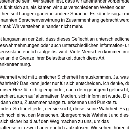
stehende sein. Wir stellen fest, dass wir aneinander vorbeired
es fühlt sich an, als kämen wir aus verschiedenen Welten oder
chen seit Langem gar eine andere Sprache. Es könnte sogar mi
nannten Sprachenverwirrung in Zusammenhang gebracht werd
 mal: Wir verstehen einander nicht mehr.
st langsam an der Zeit, dass dieses Geflecht an unterschiedlich
eswahrnehmungen oder auch unterschiedlichen Information- u
enssstand endlich aufgelöst wird. Viele Menschen kommen im
ker an die Grenze ihrer Belastbarkeit durch diees Art
nkentrennung.
Wahrheit wird mit ziemlicher Sicherheit herauskommen. Ja, was 
Wahrheit? Das kann jeder nur für sich entscheiden. Ich denke, d
unser Herz für richtig empfindet, nach dem genügend geforscht,
erchiert, auch auf alternativen Medien, sich informiert wurde. Di
t dann dazu, Zusammenhänge zu erkennen und Punkte zu
inden. So findet jeder, der sie sucht, diese, seine Wahrheit. Es g
ch noch eine, den Menschen, übergeordnete Wahrheit und dies
 sich sicher bald auf den Weg machen zu uns, um das
altensein in zwei Lager endlich aufzulösen. Wir sehen, hören 