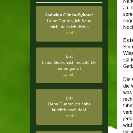
Nahe
Ja, 
spre
Jadwiga Glinka-Sykora:
soge
Liebe Gudrun, ich freue
mich, dass ich dich a
Noch
...
mehr
Es i
Sinn
Wiss
Liz:
stär
Liebe Gudrun,ich möchte Dir
Geda
einen ganz l
...
mehr
Die 
die 
was 
Liz:
rech
Liebe Gudrun,ich habe
führ
kürzlich noch dar&
verb
...
mehr
jedo
wird
Gesp