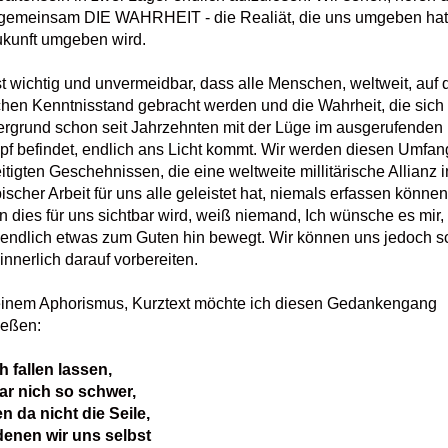
 gemeinsam DIE WAHRHEIT - die Realiät, die uns umgeben hat
ukunft umgeben wird.
st wichtig und unvermeidbar, dass alle Menschen, weltweit, auf 
chen Kenntnisstand gebracht werden und die Wahrheit, die sich
ergrund schon seit Jahrzehnten mit der Lüge im ausgerufenden
f befindet, endlich ans Licht kommt. Wir werden diesen Umfan
itigten Geschehnissen, die eine weltweite millitärische Allianz i
bischer Arbeit für uns alle geleistet hat, niemals erfassen können
 dies für uns sichtbar wird, weiß niemand, Ich wünsche es mir,
 endlich etwas zum Guten hin bewegt. Wir können uns jedoch 
 innerlich darauf vorbereiten.
einem Aphorismus, Kurztext möchte ich diesen Gedankengang
ießen:
h fallen lassen,
gar nich so schwer,
n da nicht die Seile,
denen wir uns selbst