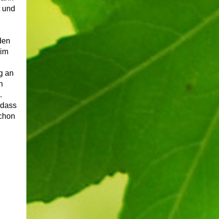
 und
den
 im
g an
n
.
 dass
schon