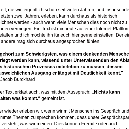
Zeit, die wir, eigentlich schon seit vielen Jahren, und insbesonde
letzten zwei Jahren, erleben, kann durchaus als historisch
ichnet werden - auch wenn viele Menschen dies noch nicht zu
nnen vermögen. Ein Text ist mir heute auf einer Internet-Plattfor
efallen und ich möchte ihn für euch hier gerne einstellen. Der e
 andere mag sich durchaus angesprochen fühlen:
 gehört zum Schwierigsten, was einem denkenden Mensch
rlegt werden kann, wissend unter Unterwissenden den Abl
s historischen Prozesses miterleben zu müssen, dessen
sweichlichen Ausgang er längst mit Deutlichkeit kennt."
 Jacob Burckhard
er Text erklärt auch, was mit dem Ausspruch:
„Nichts kann
alten was kommt.“
gemeint ist.
r wieder erleben wir, wenn wir mit Menschen ins Gespräch und
immte Themen zu sprechen kommen, dass unser Gesprächspar
t versteht, was wir meinen. Dies können Fremde oder auch