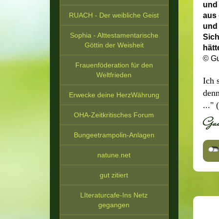
und 
RUACH - Der weibliche Geist
aus 
und 
Sophia - Alttestamentarische
Sich
Göttin der Weisheit
hätt
© Gu
Frauenföderation für den
Weltfrieden
Ich 
denn
Erwecke deine HerzWährung
..."
OHA-Zeitkritisches Forum
Bungeetrampolin-Anlagen
natune.net
gut zitiert
LIteraturcafe-Ins Netz
gegangen