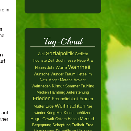
re in
m
ine
Tag-Cloud
Sozialpolitik
Zeit
Gedicht
en
Höchste Zeit
Buchmesse
Neue Ära
auf
Wahrheit
Worte
Neues Jahr
Wünsche
Wunder
Traum
Hetze im
Netz
Angst
Materie
Advent
Kinder
Weltfrieden
Sommer
Frühling
Medien
Hamburg
Auferstehung
Frieden
Freundlichkeit
Frauen
Weihnachten
Mutter Erde
Nie
 auf
wieder Krieg
Mai
Kinder schützen
Engel
Mensch
Gewalt
Ostern
Hanau
tner
Begegnung
Schöpfung
Freiheit
Erde
Selbstliebe