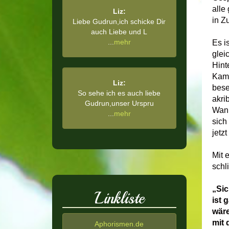
alle
Liz:
in Z
Liebe Gudrun,ich schicke Dir
auch Liebe und L
...
mehr
Es i
glei
Hint
Kamp
Liz:
bese
So sehe ich es auch liebe
akri
Gudrun,unser Urspru
Wann
...
mehr
sich
jetzt
Mit 
schl
„Sic
Linkliste
ist 
wäre
mit 
Aphorismen.de