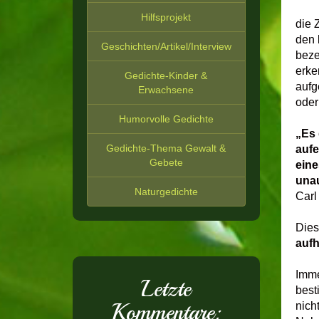
Hilfsprojekt
die 
den 
Geschichten/Artikel/Interview
beze
erke
Gedichte-Kinder &
aufg
Erwachsene
oder
Humorvolle Gedichte
„Es
Gedichte-Thema Gewalt &
aufe
Gebete
eine
unau
Naturgedichte
Carl
Dies
aufh
Imme
Letzte
best
Kommentare:
nich