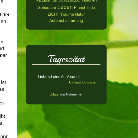
Narzissmus
Visionen
en.
Leben
Gehorsam
Planet Erde
LICHT
Träume
Natur
t der
Aufbruchstimmung
en.
en
nd
mer
Tageszitat
Liebe ist eine Art Vorurteil.
ist
Charles Bukowski
as
Zitate
von Natune.net
es
ibt
e
dann