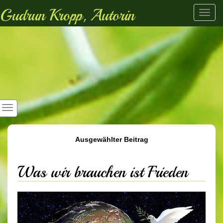
Gudrun Kropp, Autorin
Toggl
navig
Ausgewählter Beitrag
Was wir brauchen ist Frieden