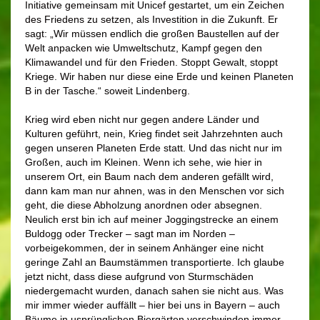
Initiative gemeinsam mit Unicef gestartet, um ein Zeichen
des Friedens zu setzen, als Investition in die Zukunft. Er
sagt: „Wir müssen endlich die großen Baustellen auf der
Welt anpacken wie Umweltschutz, Kampf gegen den
Klimawandel und für den Frieden. Stoppt Gewalt, stoppt
Kriege. Wir haben nur diese eine Erde und keinen Planeten
B in der Tasche.“ soweit Lindenberg.
Krieg wird eben nicht nur gegen andere Länder und
Kulturen geführt, nein, Krieg findet seit Jahrzehnten auch
gegen unseren Planeten Erde statt. Und das nicht nur im
Großen, auch im Kleinen. Wenn ich sehe, wie hier in
unserem Ort, ein Baum nach dem anderen gefällt wird,
dann kam man nur ahnen, was in den Menschen vor sich
geht, die diese Abholzung anordnen oder absegnen.
Neulich erst bin ich auf meiner Joggingstrecke an einem
Buldogg oder Trecker – sagt man im Norden –
vorbeigekommen, der in seinem Anhänger eine nicht
geringe Zahl an Baumstämmen transportierte. Ich glaube
jetzt nicht, dass diese aufgrund von Sturmschäden
niedergemacht wurden, danach sahen sie nicht aus. Was
mir immer wieder auffällt – hier bei uns in Bayern – auch
Bäume in usprünglichen Biergärten verschwinden immer