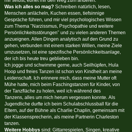
mir selbst, ebnet mir den Weg zum anderen.
Was ich alles so mag?
Schreiben natürlich, lesen,
Menschen anlächeln, Kuchen essen, tiefsinnige
Gespräche führen, und mir viel psychologisches Wissen
zum Thema "Narzissmus, Psychopathie und weitere
Persönlichkeitsstörungen" und zu vielen anderen Themen
anzueignen. Allen Dingen analytisch auf den Grund zu
gehen, verbunden mit einem starken Willen, meine Ziele
umzusetzen, ist eine spezifische Persönlichkeitsanlage,
der ich bis heute treu geblieben bin.
Ich jogge und schwimme gerne, auch Seilhüpfen, Hula
Hoop und freies Tanzen ist schon von Kindheit an meine
Leidenschaft. Ich erinnere mich, dass meine Mutter oft
Mühe hatte, mich beim Faschingstanzen für Kinder, von
der Tanzfläche zu holen, weil ich während des
Tanzens, alles um mich herum vergessen konnte. Als
Jugendliche durfte ich beim Schulabschlussball für die
Eltern, auf der Bühne als Charlie Chaplin, gemeinsam mit
der Klassensprecherin, als meine Partnerin Charleston
tanzen.
Weitere Hobbys
sind: Gittarrespielen, Singen, kreative