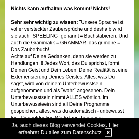
Nichts kann aufhalten was kommt! Nichts!
Sehr sehr wichtig zu wissen:
"Unsere Sprache ist
voller versteckter Zaubersprüche und deshalb wird
sie auch "SPEELING" genannt = Buchstabieren. Und
auch die Grammatik = GRAMMAR, das grimoire =
Das Zauberbuch!
Achte auf Deine Gedanken, denn sie werden zu
Handlungen !!! Jedes Wort, das Du sprichst, formt
Deinen Geist und Dein Leben! Deine Realität ist eine
Externerisierung Deines Geistes. Alles, was Du
sagst, wird von deinem Unterbewusstsein
aufgenommen und als "wahr" angesehen. Dein
Unterbewusstsein nimmt ALLES wörtlich. Im
Unterbewussteein sind all Deine Programme
gespeichert, alles, was du automatisch - unbewusst
tust. Doppeldeutige Worte täuschen unser
Unterbewusstsein und verstärken zum Beispiel
Ja, auch dieses Blog verwendet Cookies.
Hier
krankhafte Zustände. Dein Unterbewusstsein macht
erfaehrst Du alles zum Datenschutz
✖
90 % Deines Geistes aus, während nur 10 %