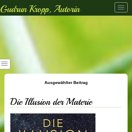
Gudrun Kropp, Autorin
Toggl
navig
Ausgewählter Beitrag
Die Illusion der Materie