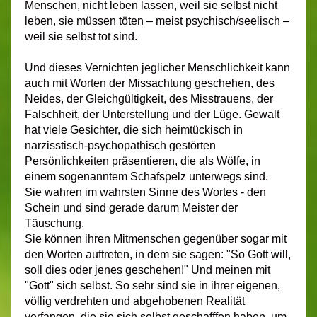
Menschen, nicht leben lassen, weil sie selbst nicht
leben, sie müssen töten – meist psychisch/seelisch –
weil sie selbst tot sind.
Und dieses Vernichten jeglicher Menschlichkeit kann
auch mit Worten der Missachtung geschehen, des
Neides, der Gleichgültigkeit, des Misstrauens, der
Falschheit, der Unterstellung und der Lüge. Gewalt
hat viele Gesichter, die sich heimtückisch in
narzisstisch-psychopathisch gestörten
Persönlichkeiten präsentieren, die als Wölfe, in
einem sogenanntem Schafspelz unterwegs sind.
Sie
wahren im wahrsten Sinne des W
ortes - den
Schein
und sind gerade darum Meister der
Tä
uschung.
Sie können ihren Mitmenschen gegenüber sogar mit
den Worten auftreten, in dem sie sagen: "So Gott will,
soll dies oder jenes geschehen!" Und meinen mit
"Gott" sich selbst. So sehr sind sie in ihrer eigenen,
völlig verdrehten und abgehobenen Realität
verfangen, die sie sich selbst geschafffen haben, um