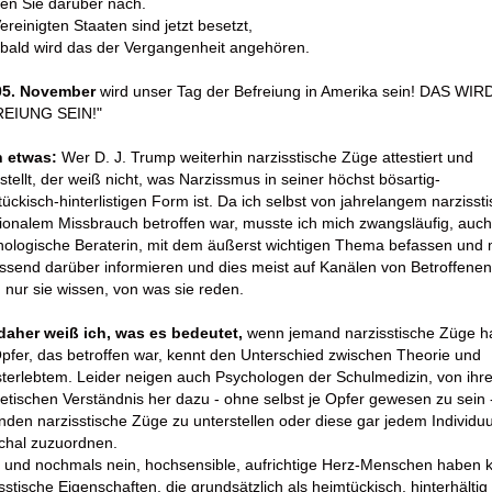
en Sie darüber nach.
ereinigten Staaten sind jetzt besetzt,
 bald wird das der Vergangenheit angehören.
05. November
wird unser Tag der Befreiung in Amerika sein! DAS WIR
EIUNG SEIN!"
 etwas:
Wer D. J. Trump weiterhin narzisstische Züge attestiert und
stellt, der weiß nicht, was Narzissmus in seiner höchst bösartig-
ückisch-hinterlistigen Form ist. Da ich selbst von jahrelangem narzissti
onalem Missbrauch betroffen war, musste ich mich zwangsläufig, auch
hologische Beraterin, mit dem äußerst wichtigen Thema befassen und 
send darüber informieren und dies meist auf Kanälen von Betroffenen
nur sie wissen, von was sie reden.
daher weiß ich, was es bedeutet,
wenn jemand narzisstische Züge ha
pfer, das betroffen war, kennt den Unterschied zwischen Theorie und
terlebtem. Leider neigen auch Psychologen der Schulmedizin, von ihr
etischen Verständnis her dazu - ohne selbst je Opfer gewesen zu sein 
den narzisstische Züge zu unterstellen oder diese gar jedem Individ
chal zuzuordnen.
 und nochmals nein, hochsensible, aufrichtige Herz-Menschen haben 
sstische Eigenschaften, die grundsätzlich als heimtückisch, hinterhältig