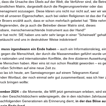
,
dass die Ursache des Übels auf der Welt, die Verführer sind, die Betr
ünstlichen Matrix, dargestellt durch die Regierungsvertreter oder das
enagment sozusagen. Diese klären uns nicht nur nicht auf, wer wir wir
mit all unseren Eigenschaften, auch bei vielen Religionen ist das der Fa
r Broers erzählt auch, dass er schon mehrfach gebetet hat: "Bitte neh
egierenden, die ja auch die Betreiber dieser Matrix sind, dieses
ssbare, menschenverachtende Instrument aus der Hand!"
r hat recht: SIE haben uns sehr sehr lange in einer "Scheinwelt" gehal
etäuscht und uns in destruktiver Weise indokriniert!
s muss irgendwann ein Ende haben
– auch ein Informationskrieg, ei
g gegen die Menschheit, der durch die Massenmedien geführt wurde un
n nationalen und internationalen Konflikte, die ihre düsteren Auswirkun
ie Menschen haben. Aber eins ist nun schon Realität geworden – es ge
roßen Schritten auf eine neue Zeit zu.
so las ich heute, am Samstagmorgen auf einem Telegramm-Kanal
nden Wortlaut, der noch einmal sehr gut zusammenfasst, was ich hier
uck bringen wollte:
ember 2024 –
die Momente, die WIR jetzt gemeinsam erleben, wird ei
in den Geschichtsbüchern widerspiegeln, die in den nächsten Jahrtau
achfolgenden Generationen als Erinnerung dient,
in der das Böse au
 sein Ende fand.