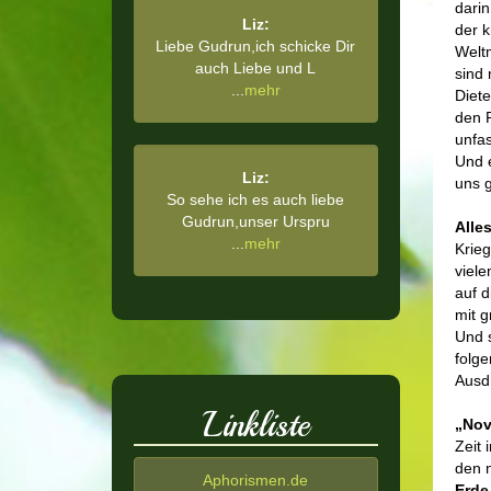
darin
Liz:
der k
Liebe Gudrun,ich schicke Dir
Weltm
auch Liebe und L
sind 
...
mehr
Diete
den R
unfa
Und e
Liz:
uns g
So sehe ich es auch liebe
Gudrun,unser Urspru
Alle
...
mehr
Krie
viele
auf d
mit g
Und 
folge
Ausdr
Linkliste
„Nov
Zeit 
den n
Aphorismen.de
Erde