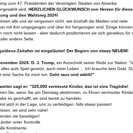
ump zum 47. Präsidenten der Vereinigten Staaten von Amerika
ergewählt wird.
HERZLICHEN GLÜCKWUNSCH von Herzen für diese
tung und den Wahlsieg 2024!
issen alle und wir vergessen nicht, wie boshaft die Medien und viele
iker mit ihm umgegangen und über ihn hergezogen sind. Einige können
 noch nicht lassen - aber dadurch positionieren sie sich geradezu für 
oder andere Seite.
goldene Zeitalter ist eingeläutet! Der Beginn von etwas NEUEM!
November 2024: D. J. Trump,
ein Ausschnitt seiner Rede zur Nation: "I
alles aufs Spiel gesetzt, auch mein Leben ... Ich brauche kein Geld. D
 eine Sache für mich tun:
Geht raus und wählt!"
weiter sagt er: "325.000 vermisste Kinder, das ist eine Tragödie!
men Sie, wenn Sie am Dienstag abstimmen, zu Ehren vermisster Kinder
abe es geschafft, wir sind bereit zu handeln.
ind jetzt in der Lage, uns zu verteidigen, falls etwas passiert.
issen, wir sind sehr nahe!
erden sie beseitigen!
Länder unter Kontrolle
lle Kontinente.