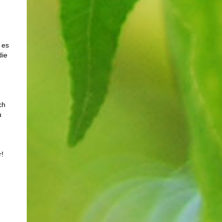
 es
die
ch
u
!