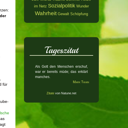
Sozialpolitik
im Netz
Wunder
rzen:
Wahrheit
Gewalt
Schöpfung
 der
Tageszitat
R
Als Gott den Menschen erschuf,
war er bereits müde; das erklärt
manches.
,
Mark Twain
 für
Zitate
von Natune.net
tube-
lsche
das
agt