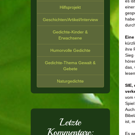
es is
einer
Hilfsprojekt
gespü
haben
Geschichten/Artikel/Interview
durc
Gedichte-Kinder &
Eine
Erwachsene
kürzl
ihre 
Humorvolle Gedichte
Sieg 
hören
Gedichte-Thema Gewalt &
das, 
Gebete
lesen
Naturgedichte
SIE,
verk
vom w
Spiel
Auch 
Bibe
Letzte
ist, 
Kommentare:
Es w