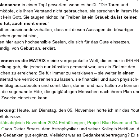
 Menschen
in einen Topf geworfen, wenn es heißt: "Die Toren und
öpfe, die ihren Verstand nicht gebrauchen, sie sprechen in ihrem He
st kein Gott. Sie taugen nichts; ihr Treiben ist ein Gräuel;
da ist keiner,
 tut, auch nicht einer."
tt es auseinanderzuhalten, dass mit diesen Aussagen die bösartigen
chen gemeint sind,
n hier auch hochsensible Seelen, die sich für das Gute einsetzen,
ündig, von Geburt an, erklärt.
nennen es die MATRIX
= eine vorgegaukelte Welt, die es nur in IHRE
ellung gab, die jedoch nur künstlich gemacht war, um ein Ziel mit den
hen zu erreichen: Sie für immer zu versklaven – sie weiter in einem
errad wie verrückt rennen zu lassen, sie finanziell und auch physisch-
temäßig auszubeuten und somit klein, dumm und naiv halten zu können
 die sogenannte Elite, die gutgläubigen Menschen nach ihrem Plan und
 Zwecke einsetzen kann.
erkung:
Heute, am Dienstag, den 05. November hörte ich mir das You
/Interview:
itätsabgleich November 2024 Enthüllungen, Projekt Blue Beam und "fa
er"
von Dieter Broers, dem Astrophysiker und seiner Kollegin Heidi an, 
e Gedanken gut ergänzt. Vielleicht war es Gedankenübertragung?
Er s