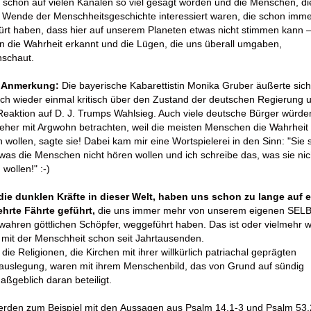
t schon auf vielen Kanälen so viel gesagt worden und die Menschen, di
 Wende der Menschheitsgeschichte interessiert waren, die schon imme
rt haben, dass hier auf unserem Planeten etwas nicht stimmen kann –
 die Wahrheit erkannt und die Lügen, die uns überall umgaben,
hschaut.
 Anmerkung:
Die bayerische Kabarettistin Monika Gruber äußerte sich
ich wieder einmal kritisch über den Zustand der deutschen Regierung 
Reaktion auf D. J. Trumps Wahlsieg. Auch viele deutsche Bürger würde
eher mit Argwohn betrachten, weil die meisten Menschen die Wahrheit 
 wollen, sagte sie! Dabei kam mir eine Wortspielerei in den Sinn: "Sie 
was die Menschen nicht hören wollen und ich schreibe das, was sie nic
 wollen!" :-)
 die dunklen Kräfte in dieser Welt, haben uns schon zu lange auf e
ehrte Fährte geführt,
die uns immer mehr von unserem eigenen SELB
ahren göttlichen Schöpfer, weggeführt haben. Das ist oder vielmehr w
 mit der Menschheit schon seit Jahrtausenden.
die Religionen, die Kirchen mit ihrer willkürlich patriachal geprägten
lauslegung, waren mit ihrem Menschenbild, das von Grund auf sündig
maßgeblich daran beteiligt.
erden zum Beispiel mit den
Aussagen aus Psalm 14,1-3 und Psalm 53,