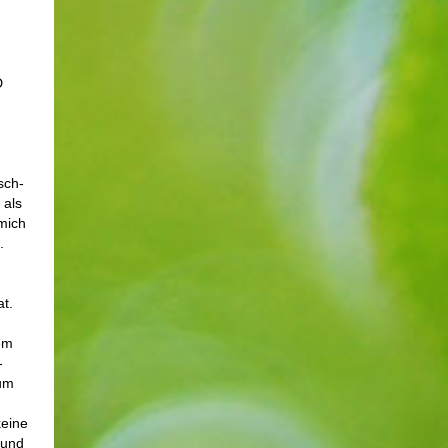
D
sch-
 als
mich
.
t.
em
-
uum
keine
 und