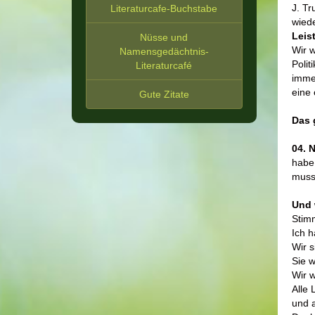
J. Tr
Literaturcafe-Buchstabe
wied
Leis
Nüsse und
Wir w
Namensgedächtnis-
Polit
Literaturcafé
immer
eine 
Gute Zitate
Das 
04. 
habe 
musst
Und 
Stim
Ich h
Wir s
Sie w
Wir w
Alle 
und a