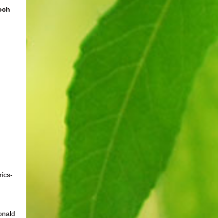
och
rics-
onald