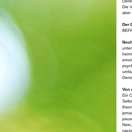
Denk
Die V
aber
Der 
BEFR
Noch
unter
heimt
emoti
psyc
umfas
Denn 
Von 
Ein O
Selbs
theor
jeman
paus
Nein,
narzi