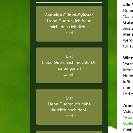
alle
Dummk
Jadwiga Glinka-Sykora:
"Es i
Liebe Gudrun, ich freue
Gutes
mich, dass ich dich a
Ansta
...
mehr
Mens
werde
für s
Liz:
Wir 
Liebe Gudrun,ich möchte Dir
Vorst
einen ganz l
Mensc
...
mehr
Hamst
kräf
damit
IHRE
Liz:
Liebe Gudrun,ich habe
Anm
kürzlich noch dar&
Video
...
mehr
"Real
Gött
mein