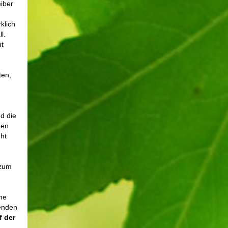
eiber
klich
ll.
mt
ten,
n
d die
gen
ht
 zum
ne
senden
f der