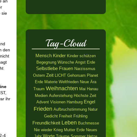
e an
r
 sie
Tag-Cloud
und
n den
Mensch
Kinder
nicht
Kinder schützen
sagt
Begegnung
Wünsche
Angst
Erde
ht
Selbstliebe
Frauen
Narzissmus
Zeit
Ostern
LICHT
Gehorsam
Planet
Erde
Materie
Weltfrieden
Neue Ära
ine
Weihnachten
Traum
Mai
Hanau
ST,
Medien
Auferstehung
Höchste Zeit
ar ihr
Engel
Advent
Visionen
Hamburg
Frieden
Aufbruchstimmung
Natur
Gedicht
Freiheit
Frühling
Leben
Freundlichkeit
Buchmesse
Nie wieder Krieg
Mutter Erde
Neues
2-4
Worte
Jahr
Träume
Sommer
Hetze