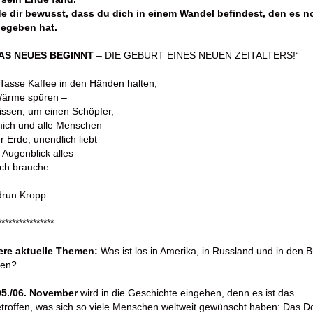
e dir bewusst, dass du dich in einem Wandel befindest, den es n
gegeben hat.
AS NEUES BEGINNT
– DIE GEBURT EINES NEUEN ZEITALTERS!“
Tasse Kaffee in den Händen halten,
Wärme spüren –
issen, um einen Schöpfer,
mich und alle Menschen
r Erde, unendlich liebt –
m Augenblick alles
ch brauche.
drun Kropp
****************
ere aktuelle Themen:
Was ist los in Amerika, in Russland und in den B
ten?
05./06. November
wird in die Geschichte eingehen, denn es ist das
troffen, was sich so viele Menschen weltweit gewünscht haben: Das D