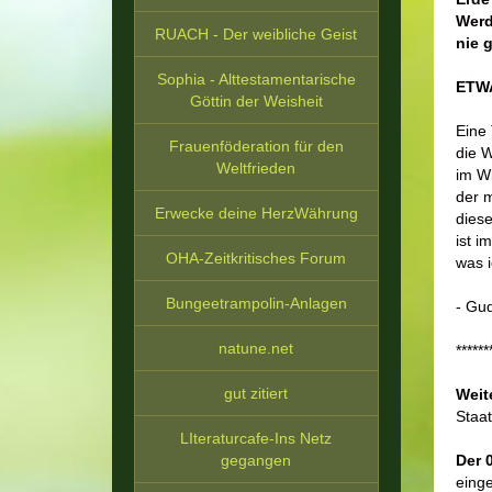
Werd
RUACH - Der weibliche Geist
nie 
Sophia - Alttestamentarische
ETW
Göttin der Weisheit
Eine 
Frauenföderation für den
die 
Weltfrieden
im W
der 
Erwecke deine HerzWährung
diese
ist i
OHA-Zeitkritisches Forum
was i
Bungeetrampolin-Anlagen
- Gu
natune.net
******
gut zitiert
Weit
Staa
LIteraturcafe-Ins Netz
Der 
gegangen
einge