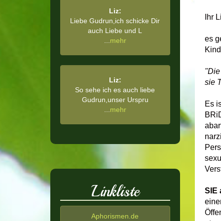
Liz:
Ihr 
Liebe Gudrun,ich schicke Dir
auch Liebe und L
es g
...
mehr
Kind
"Die
Liz:
sie 
So sehe ich es auch liebe
Gudrun,unser Urspru
Es i
...
mehr
BRiD
abar
narz
Pers
sexu
Vers
Linkliste
SIE 
eine
Öffe
Aphorismen.de