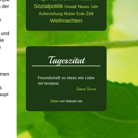
Sozialpolitik
 der
Gewalt
Neues Jahr
Zeit
Auferstehung
Mutter Erde
e
Weihnachten
 und
ie
m
Tageszitat
ehmen
Freundschaft: so etwas wie Liebe
mit Verstand.
s
Sabine Sauer
aupt
Zitate
von Natune.net