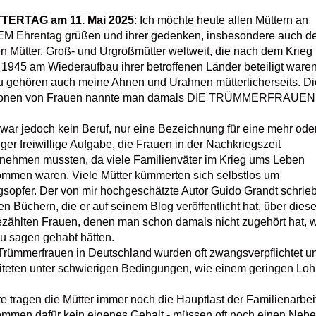
TERTAG am 11. Mai 2025
: Ich möchte heute allen Müttern an
M Ehrentag grüßen und ihrer gedenken, insbesondere auch de
en Mütter, Groß- und Urgroßmütter weltweit, die nach dem Krieg
 1945 am Wiederaufbau ihrer betroffenen Länder beteiligt waren
 gehören auch meine Ahnen und Urahnen mütterlicherseits. D
lionen von Frauen nannte man damals DIE TRÜMMERFRAUEN
war jedoch kein Beruf, nur eine Bezeichnung für eine mehr ode
ger freiwillige Aufgabe, die Frauen in der Nachkriegszeit
nehmen mussten, da viele Familienväter im Krieg ums Leben
mmen waren. Viele Mütter kümmerten sich selbstlos um
gsopfer. Der von mir hochgeschätzte Autor Guido Grandt schrieb
en Büchern, die er auf seinem Blog veröffentlicht hat, über dies
zählten Frauen, denen man schon damals nicht zugehört hat,
zu sagen gehabt hätten.
Trümmerfrauen in Deutschland wurden oft zwangsverpflichtet u
iteten unter schwierigen Bedingungen, wie einem geringen Loh
e tragen die Mütter immer noch die Hauptlast der Familienarbei
mmen dafür kein eigenes Gehalt - müssen oft noch einen Nebe