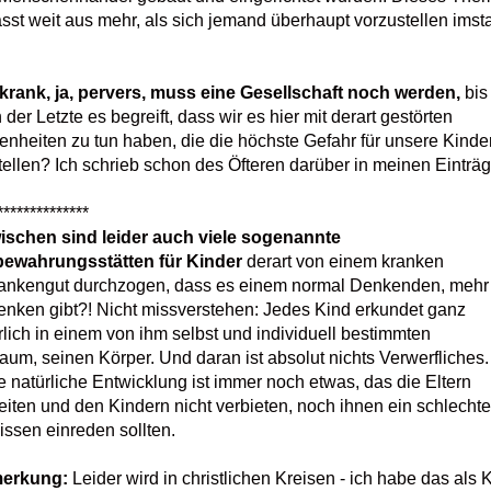
sst weit aus mehr, als sich jemand überhaupt vorzustellen ims
krank, ja, pervers, muss eine Gesellschaft noch werden,
bis
 der Letzte es begreift, dass wir es hier mit derart gestörten
nheiten zu tun haben, die die höchste Gefahr für unsere Kinde
tellen? Ich schrieb schon des Öfteren darüber in meinen Einträg
**************
ischen sind leider auch viele sogenannte
ewahrungsstätten für Kinder
derart von einem kranken
nkengut durchzogen, dass es einem normal Denkenden, mehr 
enken gibt?! Nicht missverstehen: Jedes Kind erkundet ganz
rlich in einem von ihm selbst und individuell bestimmten
raum, seinen Körper. Und daran ist absolut nichts Verwerfliches
e natürliche Entwicklung ist immer noch etwas, das die Eltern
eiten und den Kindern nicht verbieten, noch ihnen ein schlecht
ssen einreden sollten.
erkung:
Leider wird in christlichen Kreisen - ich habe das als 