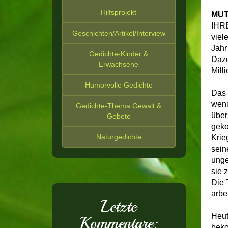
Hilfsprojekt
MUT
IHRE
Geschichten/Artikel/Interview
viel
Jahr
Gedichte-Kinder &
Dazu
Erwachsene
Mil
Humorvolle Gedichte
Das 
weni
Gedichte-Thema Gewalt &
über
Gebete
geko
Naturgedichte
Krie
sein
unge
sie 
Die 
arbe
Letzte
Heut
Kommentare:
beko