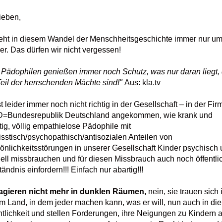
Lieben,
eht in diesem Wandel der Menschheitsgeschichte immer nur um
er. Das dürfen wir nicht vergessen!
 Pädophilen genießen immer noch Schutz, was nur daran liegt,
Teil der herrschenden Mächte sind!"
Aus: kla.tv
st leider immer noch nicht richtig in der Gesellschaft – in der Fir
=Bundesrepublik Deutschland angekommen, wie krank und
tig, völlig empathielose Pädophile mit
isstisch/psychopathisch/antisozialen Anteilen von
önlichkeitsstörungen in unserer Gesellschaft Kinder psychisch
ell missbrauchen und für diesen Missbrauch auch noch öffentli
tändnis einfordern!!! Einfach nur abartig!!!
agieren nicht mehr in dunklen Räumen,
nein, sie trauen sich 
m Land, in dem jeder machen kann, was er will, nun auch in die
ntlichkeit und stellen Forderungen, ihre Neigungen zu Kindern a