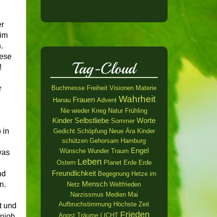
r
 im
.
iese
Tag-Cloud
!
Buchmesse
Freiheit
Visionen
Materie
r
Wahrheit
Frauen
Hanau
Advent
Nie wieder Krieg
Natur
Frühling
Kinder
Selbstliebe
Worte
Sommer
 in
Gedicht
Schöpfung
Neue Ära
Kinder
schützen
Gehorsam
Hamburg
e
Engel
Wünsche
Wunder
Traum
was
Leben
Ostern
Planet Erde
Erde
Freundlichkeit
nd
Begegnung
Hetze im
Mensch
n.
Netz
Weltfrieden
Narzissmus
Medien
Mai
Aufbruchstimmung
Höchste Zeit
t und
Frieden
Angst
Träume
LICHT
njob