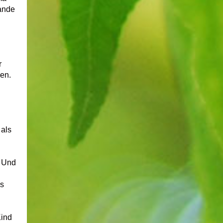
tande
r
en.
als
. Und
es
Kind