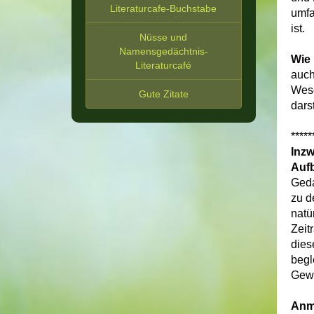
Literaturcafe-Buchstabe
umfa
ist.
Nüsse und
Namensgedächtnis-
Wie 
Literaturcafé
auch
Wese
Gute Zitate
dars
*****
Inzw
Aufb
Geda
zu d
natü
Zeit
dies
begl
Gewi
Anm