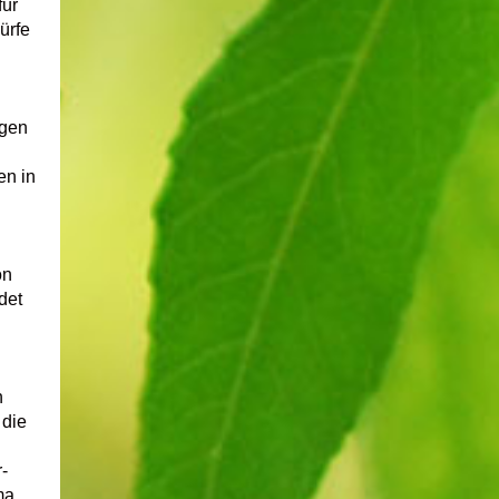
für
ürfe
ugen
en in
on
det
n
 die
-
ma