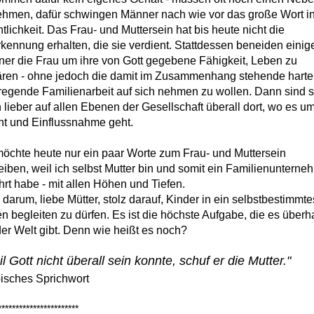
hmen, dafür schwingen Männer nach wie vor das große Wort in
tlichkeit.
Das Frau- und Muttersein hat bis heute nicht die
kennung erhalten, die sie verdient. Stattdessen beneiden einig
er die Frau um ihre von Gott gegebene Fähigkeit, Leben zu
ren - ohne jedoch die damit im Zusammenhang stehende harte
regende Familienarbeit auf sich nehmen zu wollen. Dann sind s
 lieber auf allen Ebenen der Gesellschaft überall dort, wo es u
t und Einflussnahme geht.
möchte heute nur ein paar Worte zum Frau- und Muttersein
eiben, weil ich selbst Mutter bin und somit ein Familienuntern
hrt habe - mit allen Höhen und Tiefen.
 darum, liebe Mütter, stolz darauf, Kinder in ein selbstbestimmte
n begleiten zu dürfen. Es ist die höchste Aufgabe, die es überh
der Welt gibt. Denn wie heißt es noch?
l Gott nicht überall sein konnte, schuf er die Mutter."
isches Sprichwort
***********************