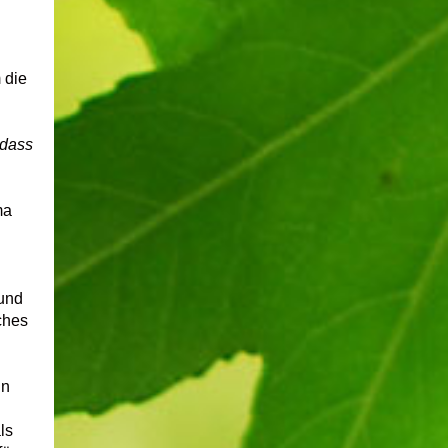
 die
 dass
ma
 und
ches
in
ls