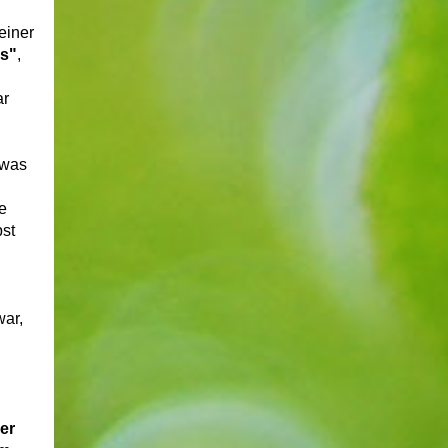
einer
es"
,
ar
 was
e
st
war
,
er