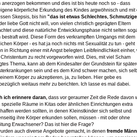
 anerzogen bekommen und dies ist bis heute noch so - dass
eigene körperliche Erkundung des Kindes argwöhnisch und mit 
ssen Skepsis, bis hin
"das ist etwas Schlechtes, Schmutzig
er liebe Gott nicht will, von vielen christlich geprägten Eltern
achtet und diese natürliche Entwicklungsphase nicht selten sog
 bestraft wird. Diese Form des verkrampften Umgangs mit dem
lichen Körper - es hat ja noch nichts mit Sexualität zu tun - geht
n in Richtung einer mit Angst belegten Leibfeindlichkeit einher,
Christentum zu recht vorgeworfen wird. Dies, mit viel Scham
gtes Thema, kann ab dem Kindesalter der Grundstein für später
terkrankungen sein und es dem Kind schwer machen, sich selb
seinem Körper zu akzeptieren, ja, zu lieben. Hier gebe es
bezüglich weitaus mehr zu berichten. Ich lasse es mal dabei.
 ich erinnere daran,
dass vor geraumer Zeit die Rede davon 
s
spezielle Räume in Kitas oder ähnlichen Einrichtungen extra
haffen werden sollten, in denen Kleinstkinder sich selbst und
nseitig ihre Körper erkunden sollen, müssen - mit oder ohne
itung Erwachsener? Das ist hier die Frage?
urden auch diverse Angebote gemacht, in denen
fremde Männ