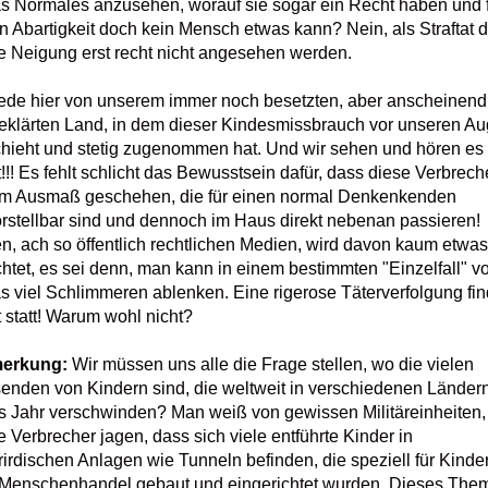
s Normales anzusehen, worauf sie sogar ein Recht haben und 
n Abartigkeit doch kein Mensch etwas kann? Nein, als Straftat d
e Neigung erst recht nicht angesehen werden.
rede hier von unserem immer noch besetzten, aber anscheinend
eklärten Land, in dem dieser Kindesmissbrauch vor unseren A
hieht und stetig zugenommen hat. Und wir sehen und hören es
t!!! Es fehlt schlicht das Bewusstsein dafür, dass diese Verbrech
m Ausmaß geschehen, die für einen normal Denkenkenden
rstellbar sind und dennoch im Haus direkt nebenan passieren!
en, ach so öffentlich rechtlichen Medien, wird davon kaum etwas
chtet, es sei denn, man kann in einem bestimmten "Einzelfall" v
s viel Schlimmeren ablenken. Eine rigerose Täterverfolgung fin
t statt! Warum wohl nicht?
erkung:
Wir müssen uns alle die Frage stellen, wo die vielen
enden von Kindern sind, die weltweit in verschiedenen Länder
s Jahr verschwinden? Man weiß von gewissen Militäreinheiten,
e Verbrecher jagen, dass sich viele entführte Kinder in
rirdischen Anlagen wie Tunneln befinden, die speziell für Kinder
Menschenhandel gebaut und eingerichtet wurden. Dieses The