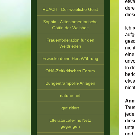
etwa
dere
RUACH - Der weibliche Geist
dies
Sophia - Alttestamentarische
Göttin der Weisheit
Ich 
aufg
Frauenföderation für den
gesc
Weltfrieden
nich
eine
Erwecke deine HerzWährung
unvo
In d
OHA-Zeitkritisches Forum
beri
etwa
Bungeetrampolin-Anlagen
nich
natune.net
Anm
Taus
gut zitiert
jede
LIteraturcafe-Ins Netz
dies
gegangen
unte
und 