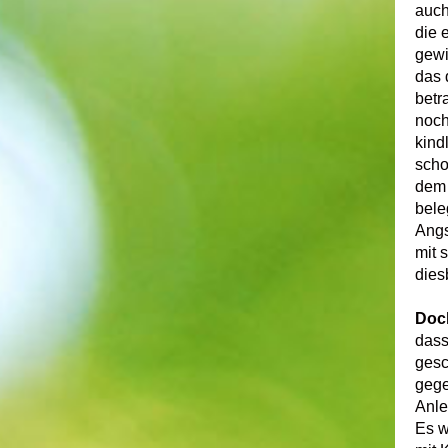
auch
die 
gewi
das d
betr
noch
kind
scho
dem 
bele
Angs
mit 
dies
Doch
das
gesc
gege
Anle
Es w