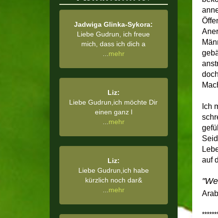
anne
Öffen
Jadwiga Glinka-Sykora:
Aner
Liebe Gudrun, ich freue
Männ
mich, dass ich dich a
gebä
...
mehr
anst
doch
Mach
Liz:
Liebe Gudrun,ich möchte Dir
Ich 
einen ganz l
schr
...
mehr
gefü
Seid
Lebe
auf 
Liz:
Liebe Gudrun,ich habe
kürzlich noch dar&
"
Wei
...
mehr
Arab
******