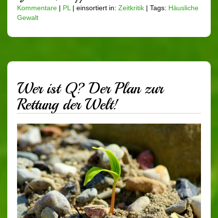
Kommentare
|
PL
|
einsortiert in:
Zeitkritik
|
Tags:
Häusliche
Gewalt
Wer ist Q? Der Plan zur
Rettung der Welt!