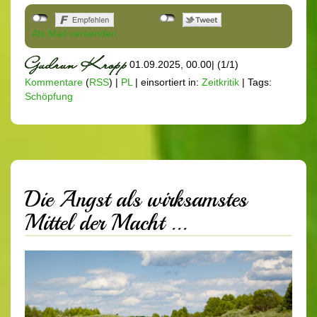
Als Mail versenden
01.09.2025, 00.00
|
(1/1)
Kommentare
(
RSS
) |
PL
|
einsortiert in:
Zeitkritik
|
Tags:
Schöpfung
Die Angst als wirksamstes
Mittel der Macht ...