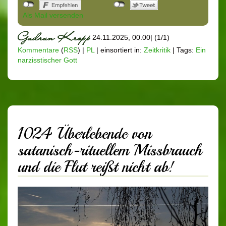
Als Mail versenden
24.11.2025, 00.00
|
(1/1)
Kommentare
(
RSS
) |
PL
|
einsortiert in:
Zeitkritik
|
Tags:
Ein
narzisstischer Gott
1024 Überlebende von
satanisch-rituellem Missbrauch
und die Flut reißt nicht ab!