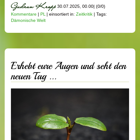
30.07.2025, 00.00
|
(0/0)
Kommentare
|
PL
|
einsortiert in:
Zeitkritik
|
Tags:
Dämonische Welt
Erhebt eure Augen und seht den
neuen Tag ...