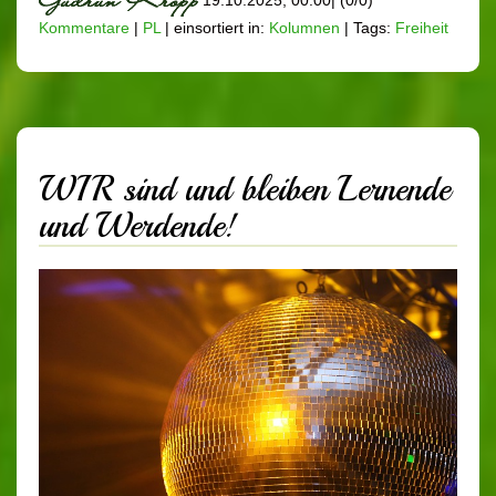
Kommentare
|
PL
|
einsortiert in:
Kolumnen
|
Tags:
Freiheit
WIR sind und bleiben Lernende
und Werdende!