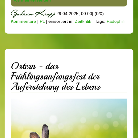
Als Mail versenden
29.04.2025, 00.00
|
(0/0)
Kommentare
|
PL
|
einsortiert in:
Zeitkritik
|
Tags:
Pädophili
Ostern - das
Frühlingsanfangsfest der
Auferstehung des Lebens