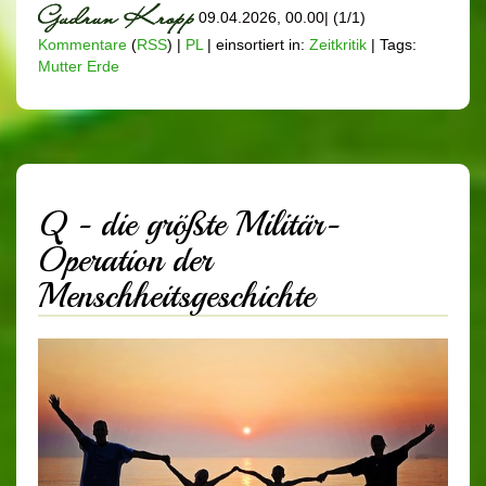
09.04.2026, 00.00
|
(1/1)
Kommentare
(
RSS
) |
PL
|
einsortiert in:
Zeitkritik
|
Tags:
Mutter Erde
Q - die größte Militär-
Operation der
Menschheitsgeschichte