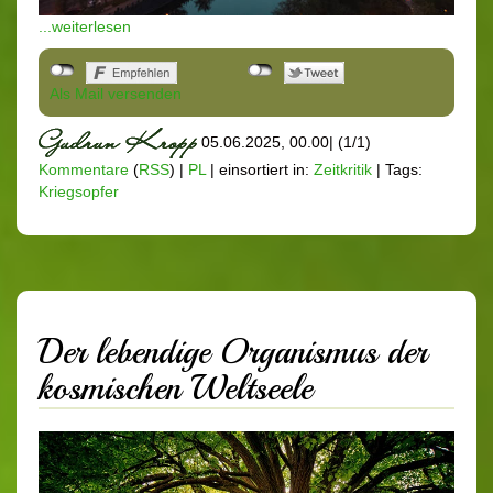
...weiterlesen
Als Mail versenden
05.06.2025, 00.00
|
(1/1)
Kommentare
(
RSS
) |
PL
|
einsortiert in:
Zeitkritik
|
Tags:
Kriegsopfer
Der lebendige Organismus der
kosmischen Weltseele