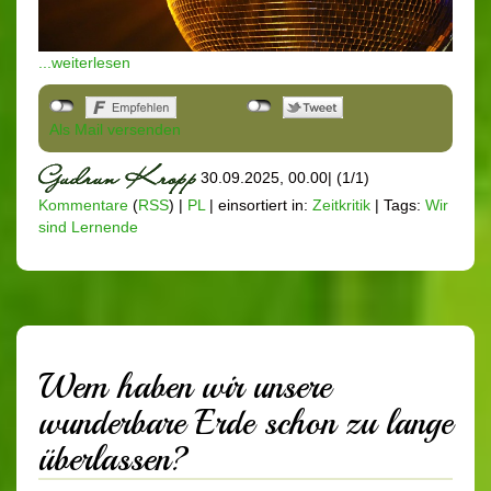
...weiterlesen
Als Mail versenden
30.09.2025, 00.00
|
(1/1)
Kommentare
(
RSS
) |
PL
|
einsortiert in:
Zeitkritik
|
Tags:
Wir
sind Lernende
Wem haben wir unsere
wunderbare Erde schon zu lange
überlassen?