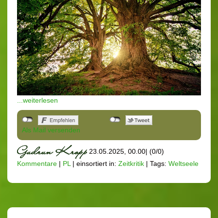
...weiterlesen
Als Mail versenden
23.05.2025, 00.00
|
(0/0)
Kommentare
|
PL
|
einsortiert in:
Zeitkritik
|
Tags:
Weltseele