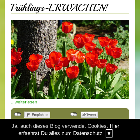
Frühlings-ERWACHEN!
...weiterlesen
Als Mail versenden
Ja, auch dieses Blog verwendet Cookies.
Hier
erfaehrst Du alles zum Datenschutz
✖
25.03.2025, 00.00
|
(0/0)